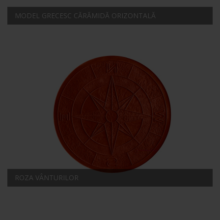
MODEL GRECESC CĂRĂMIDĂ ORIZONTALĂ
ROZA VÂNTURILOR