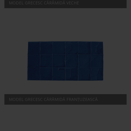
MODEL GRECESC CĂRĂMIDĂ VECHE
MODEL GRECESC CĂRĂMIDĂ FRANȚUZEASCĂ