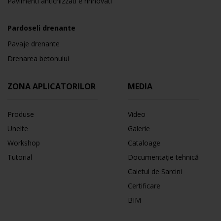
Pavimenti antichizzati e rinnovati
Pardoseli drenante
Pavaje drenante
Drenarea betonului
ZONA APLICATORILOR
MEDIA
Produse
Video
Unelte
Galerie
Workshop
Cataloage
Tutorial
Documentație tehnică
Caietul de Sarcini
Certificare
BIM