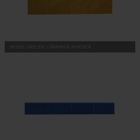
MODEL GRECESC CĂRĂMIDĂ NORDICĂ