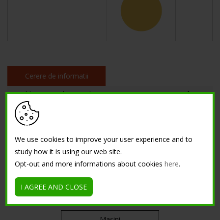
Cerere de informatii
« Sabbia Nazionale Macrodur
Barrotti in ferro »
ECHIPAMENT
We use cookies to improve your user experience and to
Stampi in gomma
study how it is using our web site.
Opt-out and more informations about cookies
here
.
Unelte
I AGREE AND CLOSE
Kit
Mașini