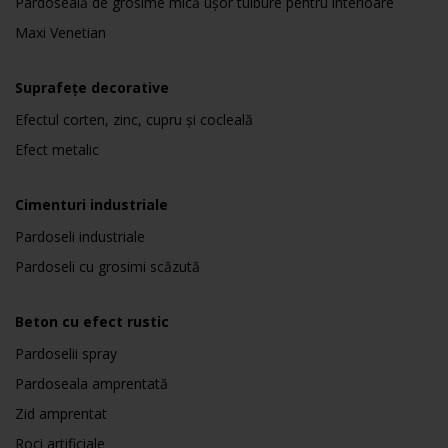
Pardoseală de grosime mică ușor tulbure pentru interioare
Maxi Venetian
Suprafețe decorative
Efectul corten, zinc, cupru și cocleală
Efect metalic
Cimenturi industriale
Pardoseli industriale
Pardoseli cu grosimi scăzută
Beton cu efect rustic
Pardoselii spray
Pardoseala amprentată
Zid amprentat
Roci artificiale