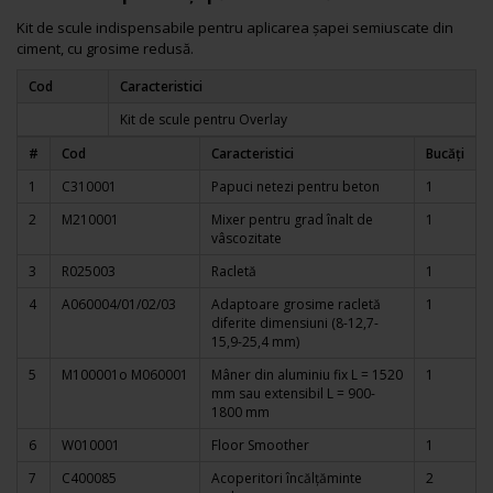
Kit de scule indispensabile pentru aplicarea șapei semiuscate din
ciment, cu grosime redusă.
Cod
Caracteristici
Kit de scule pentru Overlay
#
Cod
Caracteristici
Bucăți
1
C310001
Papuci netezi pentru beton
1
2
M210001
Mixer pentru grad înalt de
1
vâscozitate
3
R025003
Racletă
1
4
A060004/01/02/03
Adaptoare grosime racletă
1
diferite dimensiuni (8-12,7-
15,9-25,4 mm)
5
M100001
o
M060001
Mâner din aluminiu fix L = 1520
1
mm sau extensibil L = 900-
1800 mm
6
W010001
Floor Smoother
1
7
C400085
Acoperitori încălțăminte
2