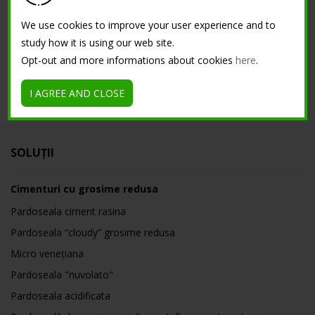
We use cookies to improve your user experience and to
Tutorial
study how it is using our web site.
Opt-out and more informations about cookies
here
.
I AGREE AND CLOSE
SOLUȚII
Cimenturi cu grosime redusa
Pardoseala ciment rasina
Pardoseala “cloudy” grosime redusa
Micro venețiana
Pardoseala "nuvolato"
Pardoseala acidificata