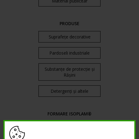
Material publicitar
PRODUSE
Suprafețe decorative
Pardoseli industriale
Substanțe de protecție și
Rășini
Detergenți și altele
FORMARE ISOPLAM®
Cursuri prezente