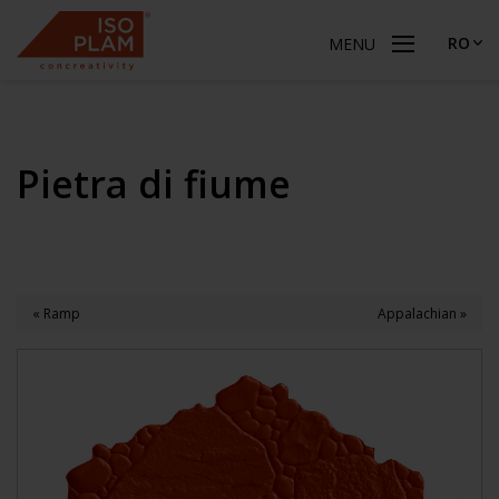
RO
MENU
Pietra di fiume
« Ramp
Appalachian »