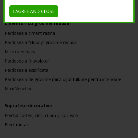
SOLUȚII
I AGREE AND CLOSE
Cimenturi cu grosime redusa
Pardoseala ciment rasina
Pardoseala “cloudy” grosime redusa
Micro venețiana
Pardoseala "nuvolato"
Pardoseala acidificata
Pardoseală de grosime mică ușor tulbure pentru interioare
Maxi Venetian
Suprafețe decorative
Efectul corten, zinc, cupru și cocleală
Efect metalic