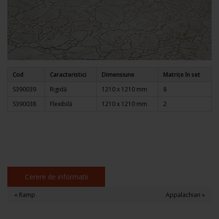
Cod
Caracteristici
Dimensiune
Matrițe în set
S390039
Rigidă
1210 x 1210 mm
8
S390038
Flexibilă
1210 x 1210 mm
2
Cerere de informatii
« Ramp
Appalachian »